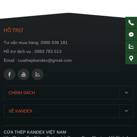
HỖ TRỢ
Tư vấn mua hàng: 0986 836 181
Hỗ trợ dịch vụ : 0983 783 513
Email : cuathepkandex@gmail.com
CHÍNH SÁCH
T2-
CN:
VỀ KANDEX
07:00
Giới
21:00
thiệu
CỬA THÉP KANDEX VIỆT NAM
Chính