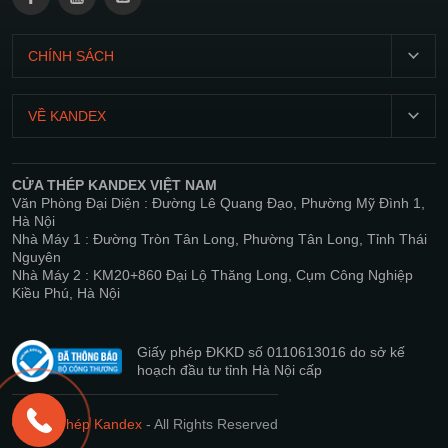
CHÍNH SÁCH
T2-
CN:
VỀ KANDEX
07:00
Giới
21:00
thiệu
CỬA THÉP KANDEX VIỆT NAM
Chính
Văn Phòng Đại Diện : Đường Lê Quang Đạo, Phường Mỹ Đình 1,
Sản
sách
Hà Nội
phẩm
bảo
Nhà Máy 1 : Đường Tròn Tân Long, Phường Tân Long, Tỉnh Thái
Nguyên
mật
Dự
Nhà Máy 2 : KM20+860 Đại Lộ Thăng Long, Cụm Công Nghiệp
án
Kiều Phú, Hà Nội
Điều
khoản
Tin
và
tức
Giấy phép ĐKKD số 0110613016 do sở kế
điều
hoạch đầu tư tỉnh Hà Nội cấp
Hệ
kiện
thống
Hướng
phân
©
Cửa Thép Kandex
- All Rights Reserved
dẫn
phối