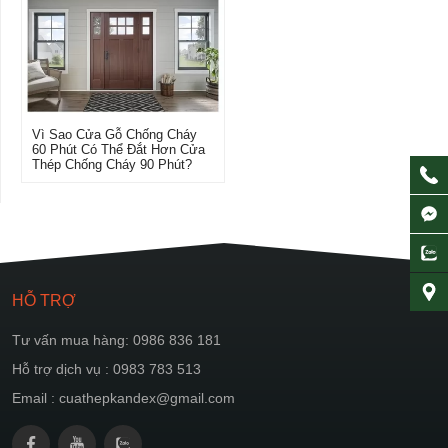
Vì Sao Cửa Gỗ Chống Cháy
60 Phút Có Thể Đắt Hơn Cửa
Thép Chống Cháy 90 Phút?
HỖ TRỢ
Tư vấn mua hàng: 0986 836 181
Hỗ trợ dịch vụ : 0983 783 513
Email : cuathepkandex@gmail.com