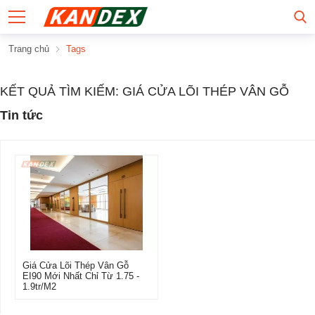
Trang chủ
Tags
KẾT QUẢ TÌM KIẾM: GIÁ CỬA LÕI THÉP VÂN GỖ
Tin tức
Giá Cửa Lõi Thép Vân Gỗ
EI90 Mới Nhất Chỉ Từ 1.75 -
1.9tr/M2