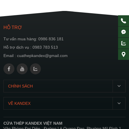
HỖ TRỢ
Tư vấn mua hàng: 0986 836 181
Hỗ trợ dịch vụ : 0983 783 513
Email : cuathepkandex@gmail.com
CHÍNH SÁCH
T2-
CN:
VỀ KANDEX
07:00
Giới
21:00
thiệu
CỬA THÉP KANDEX VIỆT NAM
Chính
Văn Phòng Đại Diện : Đường Lê Quang Đạo, Phường Mỹ Đình 1,