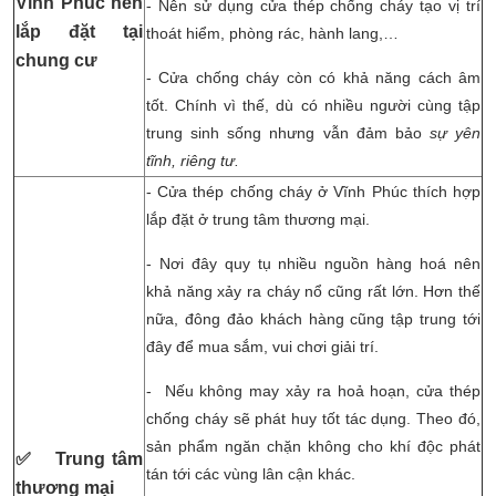
Vĩnh Phúc nên
- Nên sử dụng cửa thép chống cháy tạo vị trí
lắp đặt tại
thoát hiểm, phòng rác, hành lang,…
chung cư
- Cửa chống cháy còn có khả năng cách âm
tốt. Chính vì thế, dù có nhiều người cùng tập
trung sinh sống nhưng vẫn đảm bảo
sự yên
tĩnh, riêng tư.
- Cửa thép chống cháy ở Vĩnh Phúc thích hợp
lắp đặt ở trung tâm thương mại.
- Nơi đây quy tụ nhiều nguồn hàng hoá nên
khả năng xảy ra cháy nổ cũng rất lớn. Hơn thế
nữa, đông đảo khách hàng cũng tập trung tới
đây để mua sắm, vui chơi giải trí.
- Nếu không may xảy ra hoả hoạn, cửa thép
chống cháy sẽ phát huy tốt tác dụng. Theo đó,
sản phẩm ngăn chặn không cho khí độc phát
✅ Trung tâm
tán tới các vùng lân cận khác.
thương mại