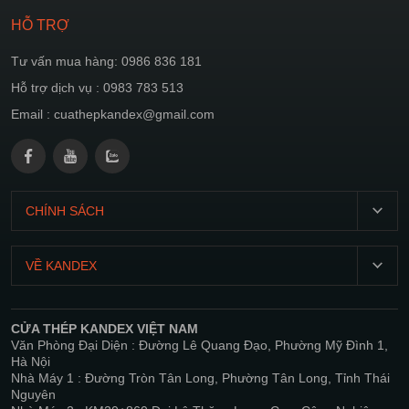
HỖ TRỢ
Tư vấn mua hàng: 0986 836 181
Hỗ trợ dịch vụ : 0983 783 513
Email : cuathepkandex@gmail.com
CHÍNH SÁCH
T2-
CN:
VỀ KANDEX
07:00
Giới
21:00
thiệu
CỬA THÉP KANDEX VIỆT NAM
Chính
Văn Phòng Đại Diện : Đường Lê Quang Đạo, Phường Mỹ Đình 1,
Sản
sách
Hà Nội
phẩm
bảo
Nhà Máy 1 : Đường Tròn Tân Long, Phường Tân Long, Tỉnh Thái
Nguyên
mật
Dự