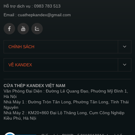
Hỗ trợ dịch vụ : 0983 783 513
Email : cuathepkandex@gmail.com
CHÍNH SÁCH
T2-
CN:
VỀ KANDEX
07:00
Giới
21:00
thiệu
CỬA THÉP KANDEX VIỆT NAM
Chính
Văn Phòng Đại Diện : Đường Lê Quang Đạo, Phường Mỹ Đình 1,
Sản
sách
Hà Nội
phẩm
bảo
Nhà Máy 1 : Đường Tròn Tân Long, Phường Tân Long, Tỉnh Thái
Nguyên
mật
Dự
Nhà Máy 2 : KM20+860 Đại Lộ Thăng Long, Cụm Công Nghiệp
án
Kiều Phú, Hà Nội
Điều
khoản
Tin
và
tức