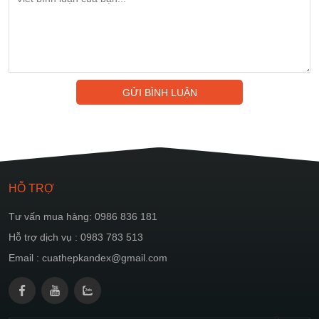
GỬI BÌNH LUẬN
HỖ TRỢ
Tư vấn mua hàng: 0986 836 181
Hỗ trợ dịch vụ : 0983 783 513
Email : cuathepkandex@gmail.com