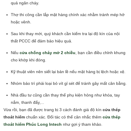
quả ngăn cháy.
Thợ thi công cần lắp mặt hàng chính xác nhằm tránh mép hở
hoặc vênh.
Sau khi thay mới, quý khách cần kiểm tra lại độ kín của nội
thất PCCC để đảm bảo hiệu quả.
Nếu
cửa chống cháy mở 2 chiều
, bạn cần điều chỉnh khung
cho khớp khi đóng.
Kỹ thuật viên nên siết lại bản lề nếu mặt hàng bị lệch hoặc xệ.
Nhóm bảo trì phải loại bỏ vít gỉ sét để tránh gây mất cân bằng.
Nhà đầu tư cũng cần thay thế phụ kiện hỏng như khóa, tay
nắm, thanh đẩy,...
Vừa rồi, bạn đã được trang bị 3 cách đánh giá độ kín
cửa thép
thoát hiểm
chuẩn xác. Đối tác có thể cân nhắc thêm
cửa thép
thoát hiểm Phúc Long Intech
như gợi ý tham khảo.