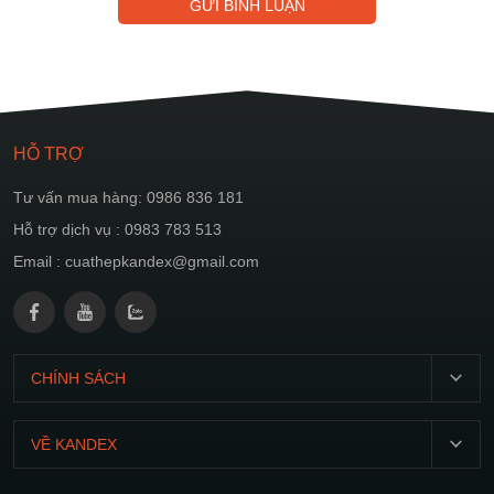
GỬI BÌNH LUẬN
HỖ TRỢ
Tư vấn mua hàng: 0986 836 181
Hỗ trợ dịch vụ : 0983 783 513
Email : cuathepkandex@gmail.com
CHÍNH SÁCH
T2-
CN:
VỀ KANDEX
07:00
Giới
21:00