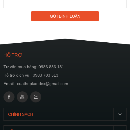
GỬI BÌNH LUẬN
HỖ TRỢ
Tư vấn mua hàng: 0986 836 181
Hỗ trợ dịch vụ : 0983 783 513
Email : cuathepkandex@gmail.com
CHÍNH SÁCH
T2-