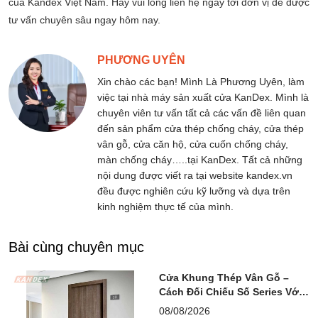
của Kandex Việt Nam. Hãy vui lòng liên hệ ngay tới đơn vị để được
tư vấn chuyên sâu ngay hôm nay.
PHƯƠNG UYÊN
Xin chào các bạn! Mình Là Phương Uyên, làm
việc tại nhà máy sản xuất cửa KanDex. Mình là
chuyên viên tư vấn tất cả các vấn đề liên quan
đến sản phẩm cửa thép chống cháy, cửa thép
vân gỗ, cửa căn hộ, cửa cuốn chống cháy,
màn chống cháy…..tại KanDex. Tất cả những
nội dung được viết ra tại website kandex.vn
đều được nghiên cứu kỹ lưỡng và dựa trên
kinh nghiệm thực tế của mình.
Bài cùng chuyên mục
Cửa Khung Thép Vân Gỗ –
Cách Đối Chiếu Số Series Với
Hồ Sơ PCCC
08/08/2026