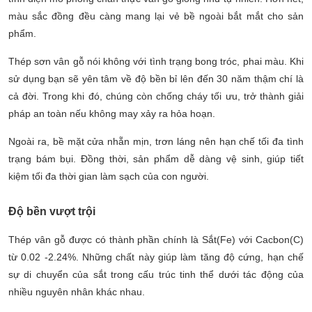
màu sắc đồng đều càng mang lại vẻ bề ngoài bắt mắt cho sản
phẩm.
Thép sơn vân gỗ nói không với tình trạng bong tróc, phai màu. Khi
sử dụng bạn sẽ yên tâm về độ bền bỉ lên đến 30 năm thậm chí là
cả đời. Trong khi đó, chúng còn chống cháy tối ưu, trở thành giải
pháp an toàn nếu không may xảy ra hỏa hoạn.
Ngoài ra, bề mặt cửa nhẵn mịn, trơn láng nên hạn chế tối đa tình
trạng bám bụi. Đồng thời, sản phẩm dễ dàng vệ sinh, giúp tiết
kiệm tối đa thời gian làm sạch của con người.
Độ bền vượt trội
Thép vân gỗ được có thành phần chính là Sắt(Fe) với Cacbon(C)
từ 0.02 -2.24%. Những chất này giúp làm tăng độ cứng, hạn chế
sự di chuyển của sắt trong cấu trúc tinh thể dưới tác động của
nhiều nguyên nhân khác nhau.