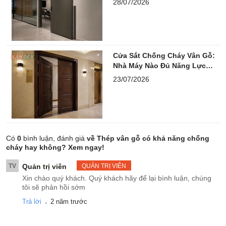
28/07/2026
Cửa Sắt Chống Cháy Vân Gỗ:
Nhà Máy Nào Đủ Năng Lực
Thầu Lớn?
23/07/2026
Có
0
bình luận, đánh giá
về Thép vân gỗ có khả năng chống
cháy hay không? Xem ngay!
TV
Quản trị viên
QUẢN TRỊ VIÊN
Xin chào quý khách. Quý khách hãy để lại bình luận, chúng
tôi sẽ phản hồi sớm
.
Trả lời
2 năm trước