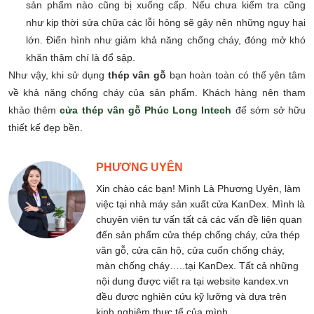
sản phẩm nào cũng bị xuống cấp. Nếu chưa kiểm tra cũng
như kịp thời sửa chữa các lỗi hỏng sẽ gây nên những nguy hại
lớn. Điển hình như giảm khả năng chống cháy, đóng mở khó
khăn thậm chí là đổ sập.
Như vậy, khi sử dụng
thép vân gỗ
bạn hoàn toàn có thể yên tâm
về khả năng chống cháy của sản phẩm. Khách hàng nên tham
khảo thêm
cửa thép vân gỗ Phúc Long Intech
để sớm sở hữu
thiết kế đẹp bền.
PHƯƠNG UYÊN
Xin chào các bạn! Mình Là Phương Uyên, làm
việc tại nhà máy sản xuất cửa KanDex. Mình là
chuyên viên tư vấn tất cả các vấn đề liên quan
đến sản phẩm cửa thép chống cháy, cửa thép
vân gỗ, cửa căn hộ, cửa cuốn chống cháy,
màn chống cháy…..tại KanDex. Tất cả những
nội dung được viết ra tại website kandex.vn
đều được nghiên cứu kỹ lưỡng và dựa trên
kinh nghiệm thực tế của mình.