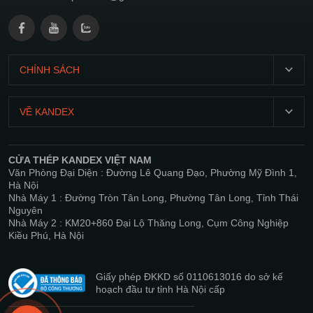
CHÍNH SÁCH
T2-
CN:
VỀ KANDEX
07:00
Giới
21:00
thiệu
CỬA THÉP KANDEX VIỆT NAM
Chính
Văn Phòng Đại Diện : Đường Lê Quang Đạo, Phường Mỹ Đình 1,
Sản
sách
Hà Nội
phẩm
bảo
Nhà Máy 1 : Đường Tròn Tân Long, Phường Tân Long, Tỉnh Thái
Nguyên
mật
Dự
Nhà Máy 2 : KM20+860 Đại Lộ Thăng Long, Cụm Công Nghiệp
án
Kiều Phú, Hà Nội
Điều
khoản
Tin
và
tức
Giấy phép ĐKKD số 0110613016 do sở kế
điều
hoạch đầu tư tỉnh Hà Nội cấp
Hệ
kiện
thống